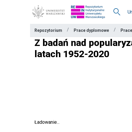
Skocz
do
U
treści
Repozytorium
Prace dyplomowe
Prace
Z badań nad popularyza
latach 1952-2020
Ładowanie...
Ładowanie...