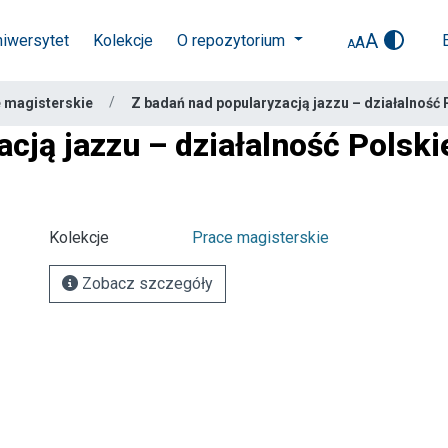
A
niwersytet
Kolekcje
O repozytorium
A
A
 magisterskie
Z badań nad popularyzacją jazzu – działalność 
cją jazzu – działalność Polsk
Kolekcje
Prace magisterskie
Zobacz szczegóły