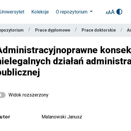
A
Uniwersytet
Kolekcje
O repozytorium
A
A
epozytorium
Prace dyplomowe
Prace doktorskie
Administracyjnoprawne konse
nielegalnych działań administra
publicznej
Widok rozszerzony
utor
Malanowski Janusz