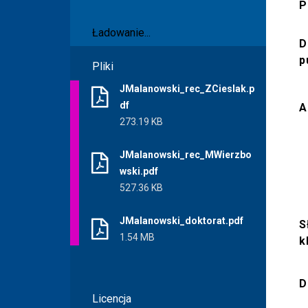
P
Ładowanie...
D
Ładowanie...
p
Pliki
JMalanowski_rec_ZCieslak.p
df
A
273.19 KB
JMalanowski_rec_MWierzbo
wski.pdf
527.36 KB
JMalanowski_doktorat.pdf
S
1.54 MB
k
D
Licencja