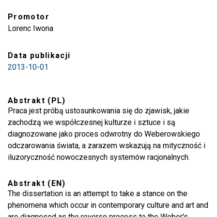
Promotor
Lorenc Iwona
Data publikacji
2013-10-01
Abstrakt (PL)
Praca jest próbą ustosunkowania się do zjawisk, jakie
zachodzą we współczesnej kulturze i sztuce i są
diagnozowane jako proces odwrotny do Weberowskiego
odczarowania świata, a zarazem wskazują na mityczność i
iluzoryczność nowoczesnych systemów racjonalnych.
Celem rozprawy jest wypracowanie nowego narzędzia
służącego do badania wytworów sztuki, w szczególności
Abstrakt (EN)
tekstów literackich. Ma to być narzędzie badań
The dissertation is an attempt to take a stance on the
estetycznych w znaczeniu estetyki, rozumianej szeroko,
phenomena which occur in contemporary culture and art and
interdyscyplinarnie, umożliwiającej sytuowanie
are diagnosed as the reverse process to the Weber's