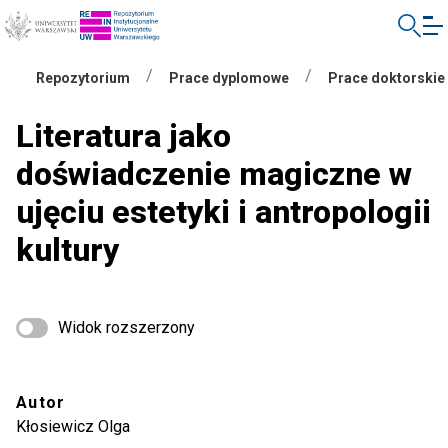
Skocz
do
treści
Uniwersytet
Repozytorium
Prace dyplomowe
Prace doktorskie
Kolekcje
Literatura jako
doświadczenie magiczne w
O repozytorium
ujęciu estetyki i antropologii
A
EN
PL
Zaloguj
A
A
kultury
Widok rozszerzony
Autor
Kłosiewicz Olga